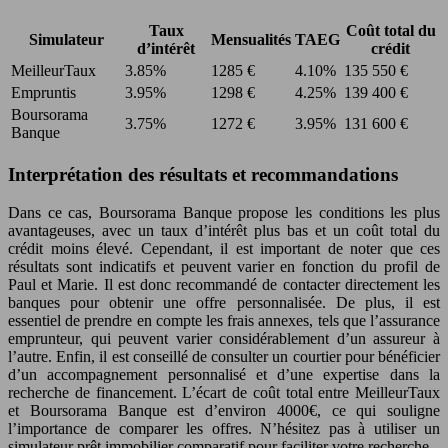
Taux
Coût total du
Simulateur
Mensualités
TAEG
d’intérêt
crédit
MeilleurTaux
3.85%
1285 €
4.10%
135 550 €
Empruntis
3.95%
1298 €
4.25%
139 400 €
Boursorama
3.75%
1272 €
3.95%
131 600 €
Banque
Interprétation des résultats et recommandations
Dans ce cas, Boursorama Banque propose les conditions les plus
avantageuses, avec un taux d’intérêt plus bas et un coût total du
crédit moins élevé. Cependant, il est important de noter que ces
résultats sont indicatifs et peuvent varier en fonction du profil de
Paul et Marie. Il est donc recommandé de contacter directement les
banques pour obtenir une offre personnalisée. De plus, il est
essentiel de prendre en compte les frais annexes, tels que l’assurance
emprunteur, qui peuvent varier considérablement d’un assureur à
l’autre. Enfin, il est conseillé de consulter un courtier pour bénéficier
d’un accompagnement personnalisé et d’une expertise dans la
recherche de financement. L’écart de coût total entre MeilleurTaux
et Boursorama Banque est d’environ 4000€, ce qui souligne
l’importance de comparer les offres. N’hésitez pas à utiliser un
simulateur prêt immobilier comparatif pour faciliter votre recherche.