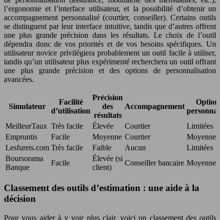
l’ergonomie et l’interface utilisateur, et la possibilité d’obtenir un
accompagnement personnalisé (courtier, conseiller). Certains outils
se distinguent par leur interface intuitive, tandis que d’autres offrent
une plus grande précision dans les résultats. Le choix de l’outil
dépendra donc de vos priorités et de vos besoins spécifiques. Un
utilisateur novice privilégiera probablement un outil facile à utiliser,
tandis qu’un utilisateur plus expérimenté recherchera un outil offrant
une plus grande précision et des options de personnalisation
avancées.
Précision
Facilité
Option
Simulateur
des
Accompagnement
d’utilisation
personnal
résultats
MeilleurTaux
Très facile
Élevée
Courtier
Limitées
Empruntis
Facile
Moyenne
Courtier
Moyennes
Lesfurets.com
Très facile
Faible
Aucun
Limitées
Boursorama
Élevée (si
Facile
Conseiller bancaire
Moyennes
Banque
client)
Classement des outils d’estimation : une aide à la
décision
Pour vous aider à y voir plus clair, voici un classement des outils